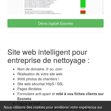
Démo logiciel Econeto
Site web intelligent pour
entreprise de nettoyage :
Nom de domaine .fr ou .com
Réalisation de votre site web
9000 photos de chantiers !
Site web sécurisé httpS / SSL
Pages illimitées
Formulaire anti-spam et
relié à vos fiches clients sur
Econeto
Pages de lead
Nous utilisons des cookies pour améliorer votre expérience sur
5 thèmes de sites optimisés pour le nettoyage