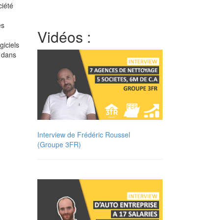
ciété
es
Vidéos :
iciels
e dans
Interview de Frédéric Roussel
(Groupe 3FR)