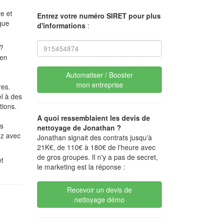
re et
Entrez votre numéro SIRET pour plus
que
d'informations
:
 ?
 en
Automatiser / Booster
mon entreprise
res.
el à des
tions.
A quoi ressemblaient les devis de
es
nettoyage de Jonathan ?
ez avec
Jonathan signait des contrats jusqu'à
21K€, de 110€ à 180€ de l'heure avec
de gros groupes. Il n'y a pas de secret,
et
le marketing est la réponse :
Recevoir un devis de
nettoyage démo