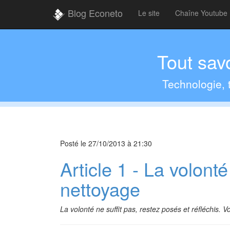
Blog Econeto
Le site
Chaîne Youtube
Tout savo
Technologie, t
Posté le
27/10/2013 à 21:30
Article 1 - La volont
nettoyage
La volonté ne suffit pas, restez posés et réfléchis. Vo