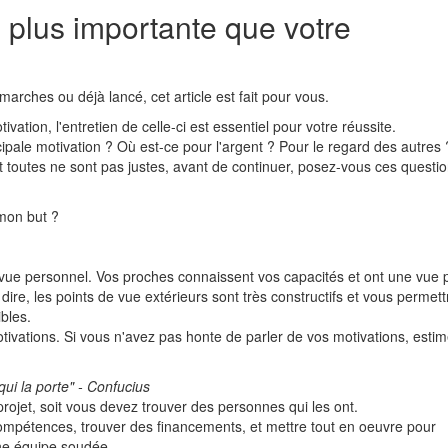
e plus importante que votre
émarches ou déjà lancé, cet article est fait pour vous.
vation, l'entretien de celle-ci est essentiel pour votre réussite.
ncipale motivation ? Où est-ce pour l'argent ? Pour le regard des autres 
t toutes ne sont pas justes, avant de continuer, posez-vous ces questio
mon but ?
 vue personnel. Vos proches connaissent vos capacités et ont une vue 
 dire, les points de vue extérieurs sont très constructifs et vous permet
ibles.
otivations. Si vous n'avez pas honte de parler de vos motivations, esti
qui la porte" - Confucius
rojet, soit vous devez trouver des personnes qui les ont.
compétences, trouver des financements, et mettre tout en oeuvre pour
une équipe soudée.