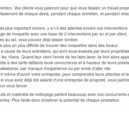
ention. Vos clients vous paieront pour que vous fassiez un travail prop
établissement de chaque devis, pendant chaque entretien, et pendant cha
s plus important encore, y a-t-il des attentes envers vos interventions
ge de moquette avec une base de 2 interventions par an et par client,
s au sol, vous pouvez déjà laisser tomber.
de plus en plus difficile de trouver des moquettes dans des locaux
 cause de leurs entretiens, qui sont sous-évalués par leurs propriétai
es 10ans. Quand leur vient l'envie de les faire laver, ils font alors app
 à des tarifs défiants toute concurrence et à hauteur de leurs presta
aléatoires, par manque d'expérience ou par envie d'aller vite.
t même d'ouvrir votre entreprise, pour comprendre leurs attentes et l
 si vous avez déjà été salarié d'une entreprise de propreté, vous partir
our vous lancer.
duits et matériels de nettoyage parlent beaucoup avec vos concurrents 
ntes. Plus facile donc d'estimer le potentiel de chaque prestation.