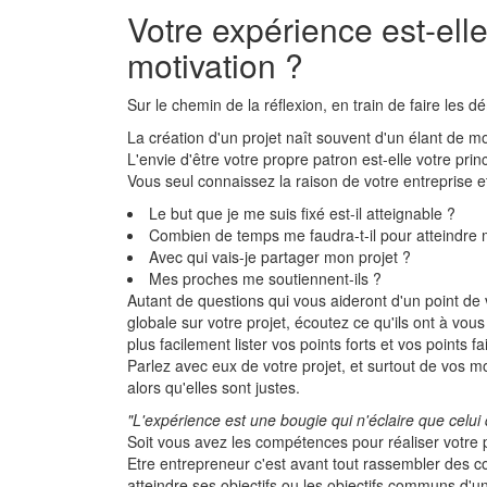
Votre expérience est-ell
motivation ?
Sur le chemin de la réflexion, en train de faire les d
La création d'un projet naît souvent d'un élant de moti
L'envie d'être votre propre patron est-elle votre pri
Vous seul connaissez la raison de votre entreprise e
Le but que je me suis fixé est-il atteignable ?
Combien de temps me faudra-t-il pour atteindre 
Avec qui vais-je partager mon projet ?
Mes proches me soutiennent-ils ?
Autant de questions qui vous aideront d'un point de
globale sur votre projet, écoutez ce qu'ils ont à vous
plus facilement lister vos points forts et vos points fa
Parlez avec eux de votre projet, et surtout de vos m
alors qu'elles sont justes.
"L'expérience est une bougie qui n'éclaire que celui 
Soit vous avez les compétences pour réaliser votre p
Etre entrepreneur c'est avant tout rassembler des 
atteindre ses objectifs ou les objectifs communs d'